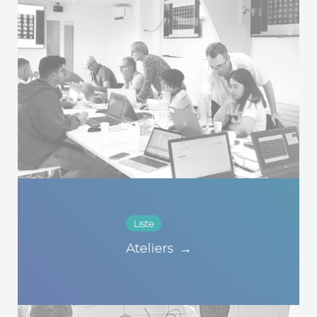
Liste
Ateliers
→