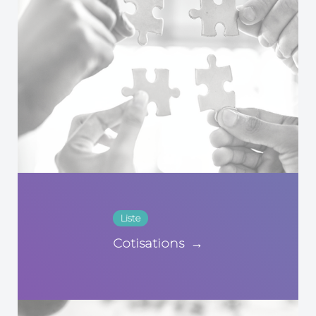
Liste
Cotisations
→