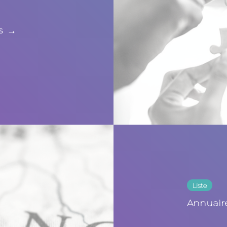
ns
→
Liste
Annuaire