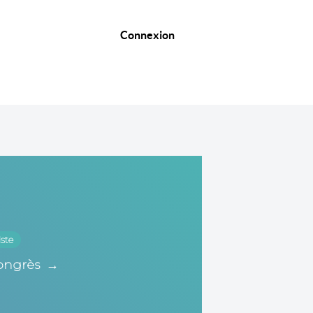
Connexion
iste
ongrès
→