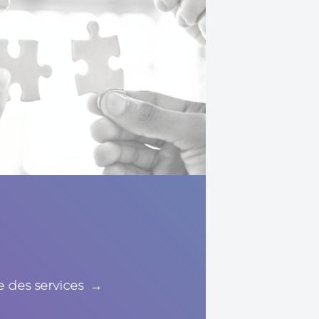
 des services
→