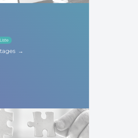
Liste
tages
→