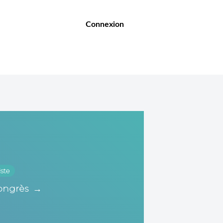
Connexion
iste
ongrès
→