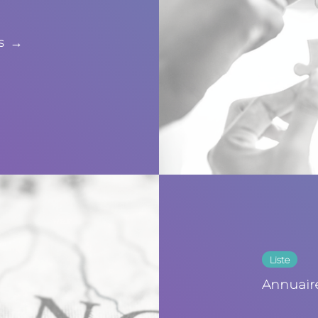
ns
→
Liste
Annuaire