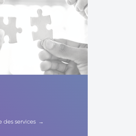
 des services
→