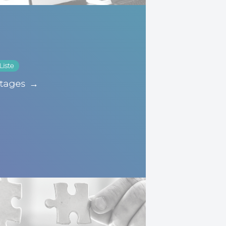
Liste
tages
→