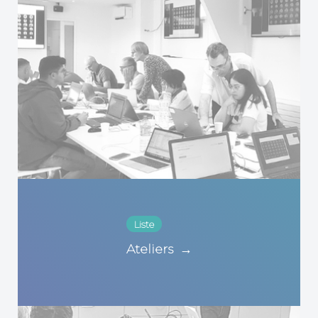
Liste
Ateliers
→