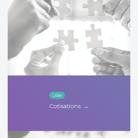
Liste
Cotisations
→